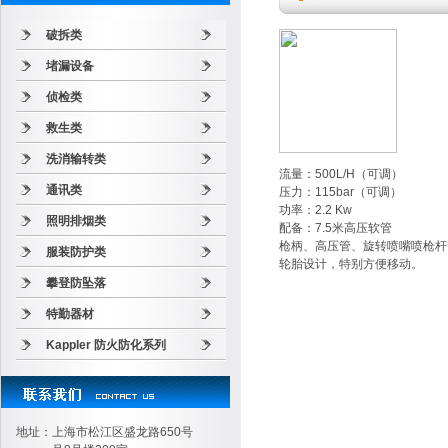
破拆类
堵漏设备
侦检类
救生类
洗消输转类
流量：500L/H（可调）
通讯类
压力：115bar（可调）
功率：2.2 Kw
照明排烟类
配备：7.5米高压软管
枪柄、高压管、旋转喷嘴喷枪杆
服装防护类
轮胎设计，特别方便移动。
攀登防坠落
特勤器材
Kappler 防火防化系列
地址：上海市松江区盛龙路650号